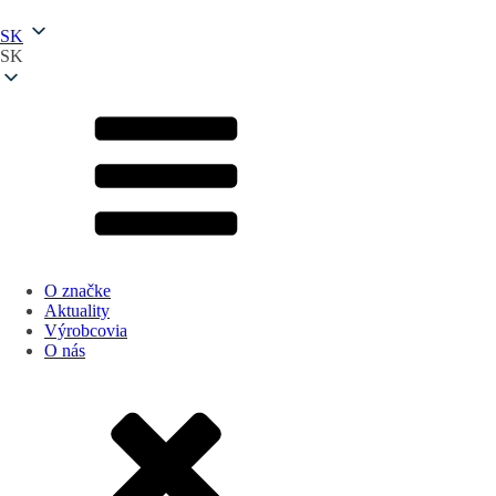
SK
SK
O značke
Aktuality
Výrobcovia
O nás