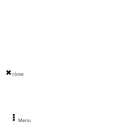
Domov
O projekte
Výrobcovia
GDPR
Cookies
Kontakt
close
Projekty
Menu