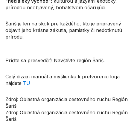
"
neďaleký východ
": kultúrou a jazykmi exotický,
prírodou neobjavený, bohatstvom očarujúci.
Šariš je len na skok pre každého, kto je pripravený
objaviť jeho krásne zákutia, pamiatky či nedotknutú
prírodu.
Príďte sa presvedčiť! Navštívte región Šariš.
Celý dizajn manuál a myšlienku k pretvoreniu loga
nájdete
TU
Zdroj: Oblastná organizácia cestovného ruchu Región
Šariš
Zdroj: Oblastná organizácia cestovného ruchu Región
Šariš