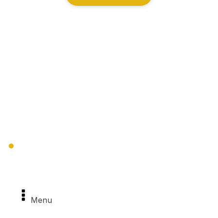
Mapa destinácie Šariš
Navigacia
Menu