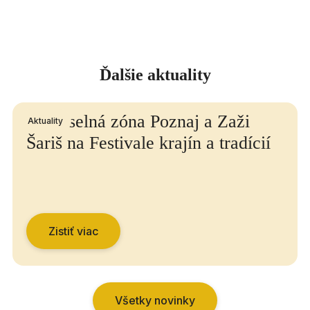
Ďalšie aktuality
Remeselná zóna Poznaj a Zaži
Aktuality
Šariš na Festivale krajín a tradícií
Zistiť viac
Všetky novinky