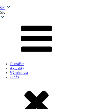
SK
SK
O značke
Aktuality
Výrobcovia
O nás