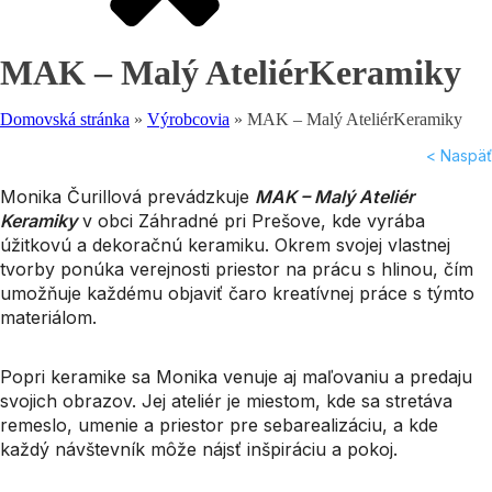
MAK – Malý AteliérKeramiky
Domovská stránka
»
Výrobcovia
»
MAK – Malý AteliérKeramiky
< Naspäť
Monika Čurillová prevádzkuje
MAK – Malý Ateliér
Keramiky
v obci Záhradné pri Prešove, kde vyrába
úžitkovú a dekoračnú keramiku. Okrem svojej vlastnej
tvorby ponúka verejnosti priestor na prácu s hlinou, čím
umožňuje každému objaviť čaro kreatívnej práce s týmto
materiálom.
Popri keramike sa Monika venuje aj maľovaniu a predaju
svojich obrazov. Jej ateliér je miestom, kde sa stretáva
remeslo, umenie a priestor pre sebarealizáciu, a kde
každý návštevník môže nájsť inšpiráciu a pokoj.